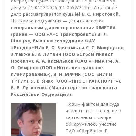
очередное судебное заседание по уголовному
делу № 01-0122/2026 (01-0652/2025). Уголовное
дело рассматривается
судьёй Е. С. Пироговой
.
На скамье подсудимых — девять человек:
генеральный директор компании SIMETRA
(ранее — ООО «А+С Транспроект») В. Л.
Швецов, бывшие сотрудники ФАУ
«РосдорНИИ» Е. О. Брязгина и С. С. Мокроусов,
а также Е. В. Литвин (ООО «Строй Инвест
Проект»), А. А. Васильков (ОАО «НИИАТ»), А.
О. Смирнов (ООО «Интеллектуальное
планирование»), В. Н. Мячин (ООО «НИПИ
ТРТИ»), Я. В. Янко (ООО «НПО „ТРАНСПОРТ“»),
В. В. Луговенко (Министерство транспорта
Российской Федерации).
Новым фактом для суда
явилось то, что в деле о
картельном сговоре
обнаружилось участие
ПАО «Сбербанк»
. В