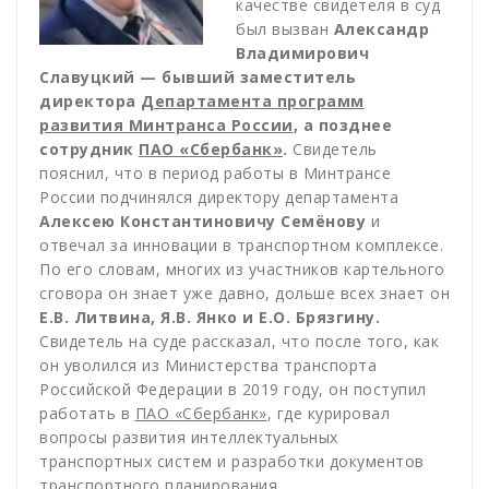
качестве свидетеля в суд
был вызван
Александр
Владимирович
Славуцкий — бывший заместитель
директора
Департамента программ
развития Минтранса России
, а позднее
сотрудник
ПАО «Сбербанк»
.
Свидетель
пояснил, что в период работы в Минтрансе
России подчинялся директору департамента
Алексею Константиновичу Семёнову
и
отвечал за инновации в транспортном комплексе.
По его словам, многих из участников картельного
сговора он знает уже давно, дольше всех знает он
Е.В. Литвина, Я.В. Янко и Е.О. Брязгину.
Свидетель на суде рассказал, что после того, как
он уволился из Министерства транспорта
Российской Федерации в 2019 году, он поступил
работать в
ПАО «Сбербанк»
, где курировал
вопросы развития интеллектуальных
транспортных систем и разработки документов
транспортного планирования.