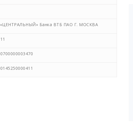
0
 «ЦЕНТРАЛЬНЫЙ» Банка ВТБ ПАО Г. МОСКВА
411
10700000003470
10145250000411