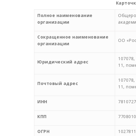
Карточк
Полное наименование
Общерос
организации
академи
Сокращенное наименование
ОО «Рос
организации
107078,
Юридический адрес
11, пом
107078,
Почтовый адрес
11, пом
ИНН
781072
КПП
770801
ОГРН
102781