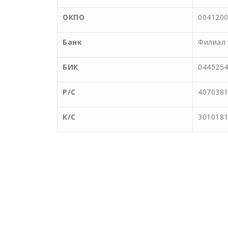
ОКПО
004120
Банк
Филиал
БИК
044525
Р/С
407038
К/С
301018