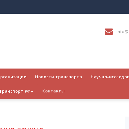
info@
организации
Новости транспорта
Научно-исследо
Контакты
Транспорт РФ»
тные данные