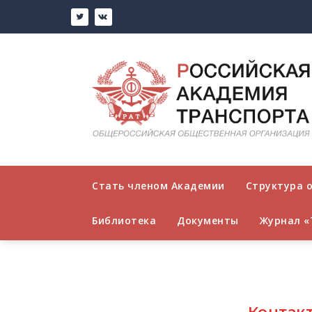
Стать членом Академии
Структура 
Библиотека
Документы
Журнал «
Контак