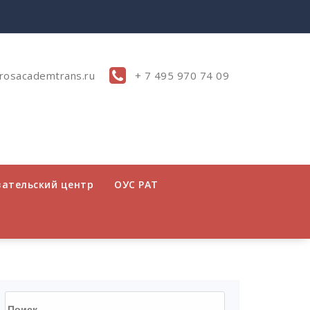
rosacademtrans.ru
+ 7 495 970 74 09
вательский центр
ОУС РАТ