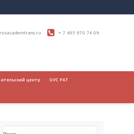
rosacademtrans.ru
+ 7 495 970 74 09
вательский центр
ОУС РАТ
Найти: