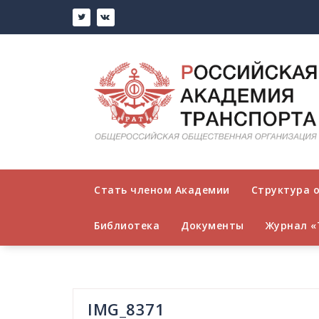
Перейти
к
содержимому
Стать членом Академии
Структура 
Библиотека
Документы
Журнал «
IMG_8371