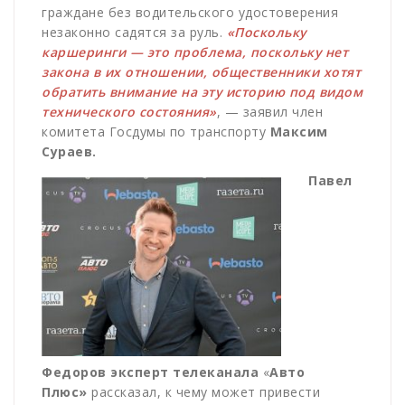
граждане без водительского удостоверения
незаконно садятся за руль.
«Поскольку
каршеринги — это проблема, поскольку нет
закона в их отношении, общественники хотят
обратить внимание на эту историю под видом
технического состояния»
, — заявил член
комитета Госдумы по транспорту
Максим
Сураев.
Павел
Федоров эксперт телеканала
«
Авто
Плюс»
рассказал, к чему может привести