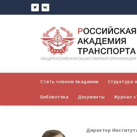
Перейти
к
содержимому
Стать членом Академии
Структура 
Библиотека
Документы
Журнал «
Директор Институт