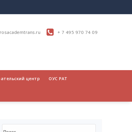
rosacademtrans.ru
+ 7 495 970 74 09
вательский центр
ОУС РАТ
Найти: