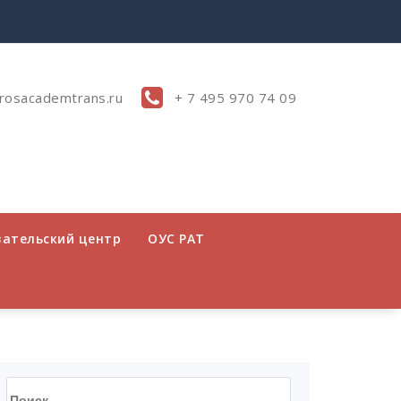
rosacademtrans.ru
+ 7 495 970 74 09
вательский центр
ОУС РАТ
Найти: