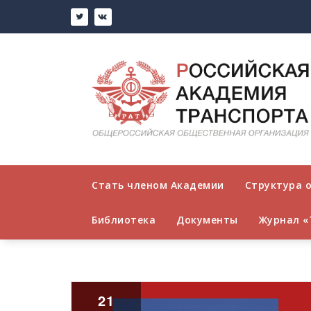
Перейти
к
содержимому
Стать членом Академии
Структура 
Библиотека
Документы
Журнал «
21