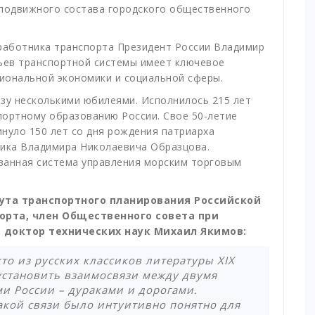
подвижного состава городского общественного
 работника транспорта Президент России Владимир
ньев транспортной системы имеет ключевое
циональной экономики и социальной сферы.
зу несколькими юбилеями. Исполнилось 215 лет
портному образованию России. Свое 50-летие
нуло 150 лет со дня рождения патриарха
мика Владимира Николаевича Образцова.
ванная система управления морским торговым
ута транспортного планирования Российской
орта, член Общественного совета при
 доктор технических наук
Михаил Якимов:
то из русских классиков литературы XIX
 установить взаимосвязи между двумя
и России – дураками и дорогами.
акой связи было интуитивно понятно для