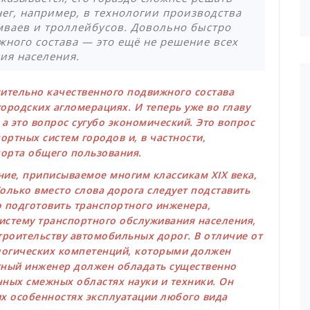
ег, например, в технологии производства
мваев и троллейбусов. Довольно быстро
ного состава — это ещё не решение всех
ия населения.
нительно качественного подвижного состава
городских агломерациях. И теперь уже во главу
 а это вопрос сугубо экономический. Это вопрос
ртных систем городов и, в частности,
орта общего пользования.
ие, приписываемое многим классикам XIX века,
Только вместо слова дорога следует подставить
о подготовить транспортного инженера,
истему транспортного обслуживания населения,
троительству автомобильных дорог. В отличие от
логических компетенций, которыми должен
тный инженер должен обладать существенно
ных смежных областях науки и техники. Он
х особенностях эксплуатации любого вида