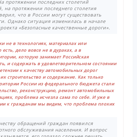
На протяжении последних столетий
, на протяжении последнего столетия
верил, что в России могут существовать
и. Однако ситуация изменилась в начале
проекта «Безопасные качественные дороги».
ки не в технологиях, материалах или
сть, дело вовсе не в дураках, а в
тории, которую занимает Российская
ть, и содержать в удовлетворительном состоянии
етензии к качеству автомобильных дорог
 их строительство и содержание. Как только
рритории России из федерального бюджета стали
ельство, реконструкцию, ремонт автомобильных
циях, проблема исчезла сама по себе. И уже в
ии к гражданам мы видим, что проблема плохих
ичеству обращений граждан появился
ортного обслуживания населения. И вопрос
казывается, его гораздо сложнее решать