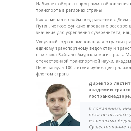
Набирает обороты программа обновления 
транспорта в регионах страны.
Как отмечал в своём поздравлении с Днем
Путин, четкое функционирование всех зве
значение для укрепления суверенитета, на
Уходящий год ознаменован для отрасли сра
единому транспортному ведомству и транс
отметила Байкало-Амурская магистраль. Ми
отечественной транспортной науки, акаде
Перешагнула 100-летний рубеж централизо
флотом страны.
Директор Инстит
академии трансп
Ространснадзоре,
К сожалению, ник
века не пытался
извечными бедам
Существование т