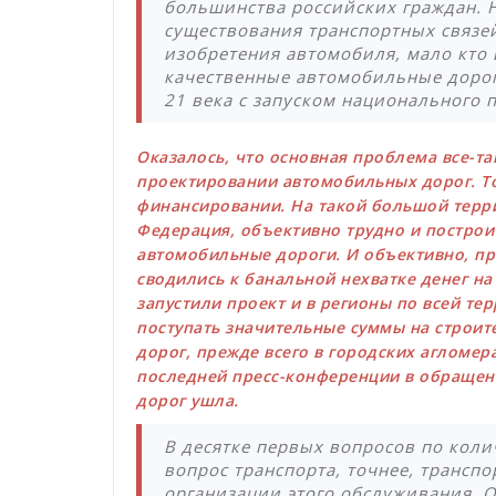
большинства российских граждан. 
существования транспортных связей
изобретения автомобиля, мало кто 
качественные автомобильные дорог
21 века с запуском национального 
Оказалось, что основная проблема все-та
проектировании автомобильных дорог. То е
финансировании. На такой большой терри
Федерация, объективно трудно и построи
автомобильные дороги. И объективно, пр
сводились к банальной нехватке денег на
запустили проект и в регионы по всей те
поступать значительные суммы на строит
дорог, прежде всего в городских агломера
последней пресс-конференции в обращен
дорог ушла.
В десятке первых вопросов по кол
вопрос транспорта, точнее, трансп
организации этого обслуживания. О