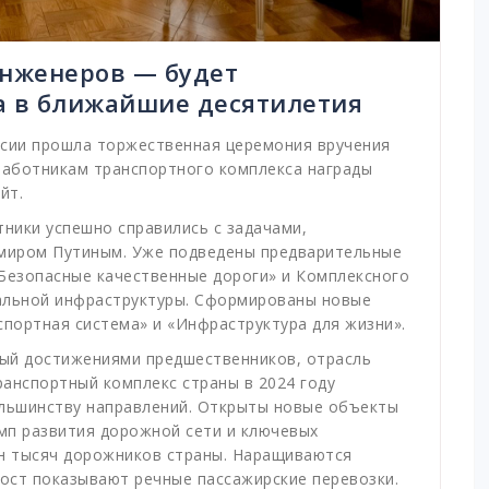
инженеров — будет
а в ближайшие десятилетия
ссии прошла торжественная церемония вручения
Работникам транспортного комплекса награды
йт.
тники успешно справились с задачами,
миром Путиным. Уже подведены предварительные
«Безопасные качественные дороги» и Комплексного
альной инфраструктуры. Сформированы новые
портная система» и «Инфраструктура для жизни».
ый достижениями предшественников, отрасль
анспортный комплекс страны в 2024 году
льшинству направлений. Открыты новые объекты
мп развития дорожной сети и ключевых
ен тысяч дорожников страны. Наращиваются
ост показывают речные пассажирские перевозки.