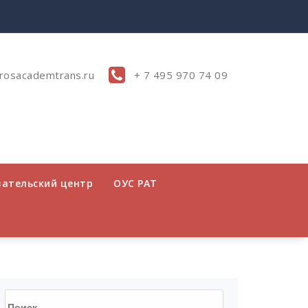
rosacademtrans.ru
+ 7 495 970 74 09
вательский центр
ОУС РАТ
Найти: