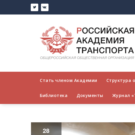
Перейти
к
содержимому
Стать членом Академии
Структура 
Библиотека
Документы
Журнал «
28