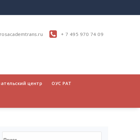
rosacademtrans.ru
+ 7 495 970 74 09
вательский центр
ОУС РАТ
Найти: