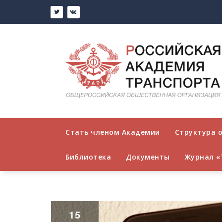
Перейти
к
содержимому
Стать членом Академии
Структура 
Библиотека
Документы
Журнал «
15