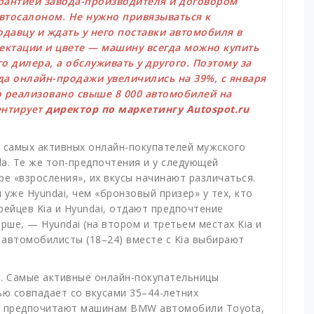
рантией завода-производителя и договором
втосалоном. Не нужно привязываться к
давцу и ждать у него поставки автомобиля в
ектации и цвете — машину всегда можно купить
о дилера, а обслуживать у другого. Поэтому за
а онлайн-продажи увеличились на 39%, с января
 реализовано свыше 8 000 автомобилей на
ентирует
директор по маркетингу Autospot.ru
у самых активных онлайн-покупателей мужского
da. Те же топ-предпочтения и у следующей
ере «взросления», их вкусы начинают различаться.
уже Hyundai, чем «бронзовый призер» у тех, кто
рейцев Kia и Hyundai, отдают предпочтение
арше, — Hyundai (на втором и третьем местах Kia и
автомобилисты (18–24) вместе с Kia выбирают
. Самые активные онлайн-покупательницы
ью совпадает со вкусами 35–44-летних
ет, предпочитают машинам BMW автомобили Toyota,