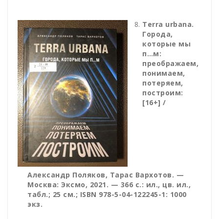
Terra urbana.
Города,
которые мы
п…м:
преображаем,
понимаем,
потеряем,
построим:
[16+] /
Александр Поляков, Тарас Вархотов. —
Москва: Эксмо, 2021. — 366 с.: ил., цв. ил.,
табл.; 25 см.; ISBN 978-5-04-122245-1: 1000
экз.