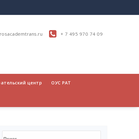
rosacademtrans.ru
+ 7 495 970 74 09
вательский центр
ОУС РАТ
Найти: