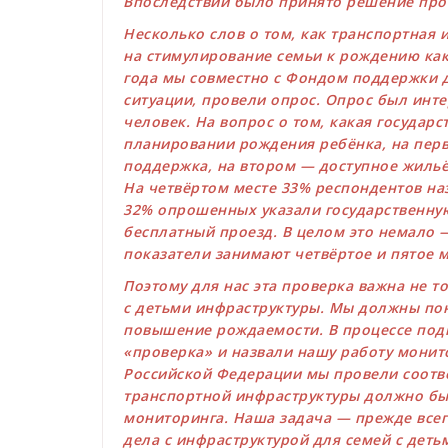
Впоследствии было принято решение про
Несколько слов о том, как транспортная 
на стимулирование семьи к рождению ка
года мы совместно с Фондом поддержки 
ситуации, провели опрос. Опрос был инте
человек. На вопрос о том, какая государ
планировании рождения ребёнка, на перв
поддержка, на втором — доступное жильё
На четвёртом месте 33% респондентов на
32% опрошенных указали государственну
бесплатный проезд. В целом это немало 
показатели занимают четвёртое и пятое м
Поэтому для нас эта проверка важна не т
с детьми инфраструктуры. Мы должны пон
повышение рождаемости. В процессе подг
«проверка» и назвали нашу работу монит
Российской Федерации мы провели соотв
транспортной инфраструктуры должно бы
мониторинга. Наша задача — прежде всег
дела с инфраструктурой для семей с деть