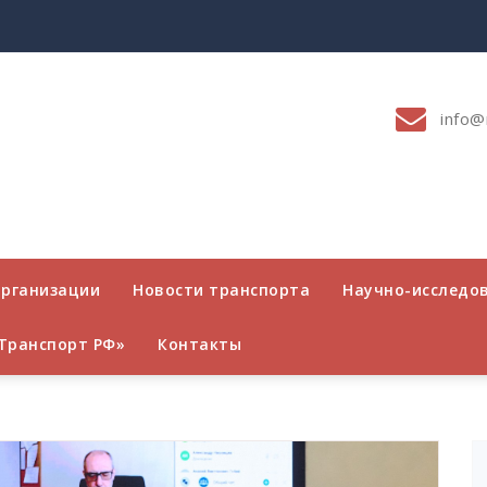
info@
организации
Новости транспорта
Научно-исследо
Транспорт РФ»
Контакты