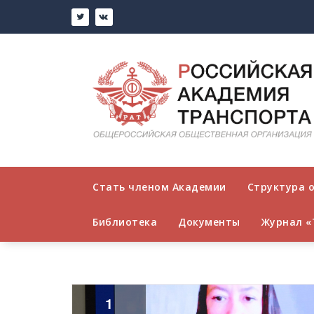
Перейти
к
содержимому
Стать членом Академии
Структура 
Библиотека
Документы
Журнал «
1