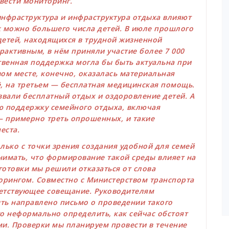
вести мониторинг.
инфраструктура и инфраструктура отдыха влияют
к можно большего числа детей. В июле прошлого
детей, находящихся в трудной жизненной
рактивным, в нём приняли участие более 7 000
ственная поддержка могла бы быть актуальна при
ом месте, конечно, оказалась материальная
, на третьем — бесплатная медицинская помощь.
звали бесплатный отдых и оздоровление детей. А
ю поддержку семейного отдыха, включая
— примерно треть опрошенных, и такие
еста.
олько с точки зрения создания удобной для семей
имать, что формирование такой среды влияет на
отовки мы решили отказаться от слова
орингом. Совместно с Министерством транспорта
етствующее совещание. Руководителям
ть направлено письмо о проведении такого
о неформально определить, как сейчас обстоят
ми. Проверки мы планируем провести в течение