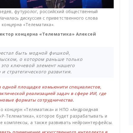
едев, футуролог, российский общественный
Началась дискуссия с приветственного слова
 концерна «Телематика».
ектор концерна «Телематика» Алексей
рестал быть модной фишкой,
зыском, о котором раньше только
 это ключевой элемент нашего
 и стратегического развития.
на одной площадке комьюнити специалистов,
ктической реализацией задач в сфере ИИ, где
 новые форматы сотрудничества.
то концерн «Телематика» и НПО «Андроидная
«Р-Телематика», которое будет разрабатывать и
 комплексы, а также развивать нейроинтерфейсы.
ивать применение искусственного интеллекта в