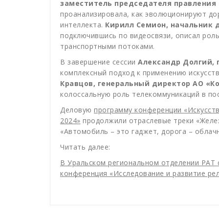
заместитель председателя правления 
проанализировала, как эволюционируют дор
интеллекта.
Кирилл Семион, начальник
подключившись по видеосвязи, описал роль
транспортными потоками.
В завершение сессии
Александр Долгий,
комплексный подход к применению искусст
Кравцов, генеральный директор АО «К
колоссальную роль телекоммуникаций в по
Деловую
программу конференции «Искусств
2024»
продолжили отраслевые треки «Желез
«Автомобиль – это гаджет, дорога – облачн
Читать далее:
В Уральском региональном отделении РАТ 
конференция «Исследование и развитие ре