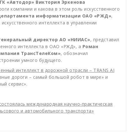
ГК «Автодор» Виктория Эркенова
оги компании и какова в этом роль искусственного
 департамента информатизации ОАО «РЖД»
,
 искусственного интеллекта в управлении
 генеральный директор АО «НИИАС»
, представил
венного интеллекта в ОАО «РЖД», а
Роман
омпания ТрансТелеКом»
, обозначил
строении умного будущего.
енный интеллект в дорожной отрасли – TRANS AI
ные дороги – самый большой робот в мире» и
ый сервис».
состоялась международная научно-практическая
льсового и автомобильного транспорта»