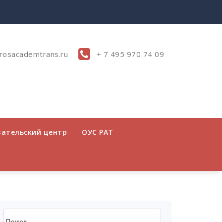
rosacademtrans.ru
+ 7 495 970 74 09
вательский центр
ОУС РАТ
Найти: