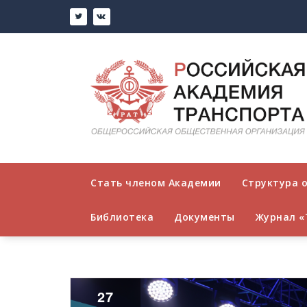
Перейти
к
содержимому
Стать членом Академии
Структура 
Библиотека
Документы
Журнал «
27