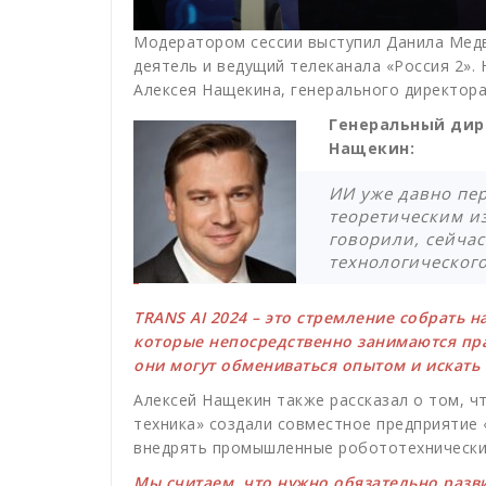
Модератором сессии выступил Данила Медв
деятель и ведущий телеканала «Россия 2». 
Алексея Нащекина, генерального директора
Генеральный дир
Нащекин:
ИИ уже давно пе
теоретическим и
говорили, сейчас
технологического
TRANS AI 2024 – это стремление собрать 
которые непосредственно занимаются пра
они могут обмениваться опытом и искать
Алексей Нащекин также рассказал о том, ч
техника» создали совместное предприятие 
внедрять промышленные робототехнические
Мы считаем, что нужно обязательно разв