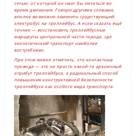
сетью, от которой он смог бы питаться во
время движения. Говоря другими словами,
вполне возможно заменить существующий
электробус на троллейбус. А если сказать ещё
точнее — восстановить троллейбусные
маршруты центральной части города, где
экологический транспорт наиболее
востребован.
При этом важно отметить, что контактные
провода — это не просто какой-то архаичный
атрибут троллейбуса, а радикальный способ
повышения конструктивной безопасности
троллейбуса как особого вида транспорта.