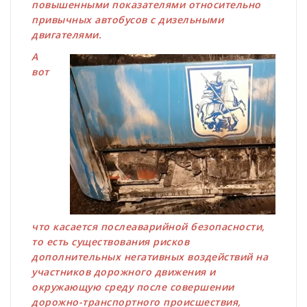
повышенными показателями относительно
привычных автобусов с дизельными
двигателями.
А
вот
что касается послеаварийной безопасности,
то есть существования рисков
дополнительных негативных воздействий на
участников дорожного движения и
окружающую среду после совершении
дорожно-транспортного происшествия,