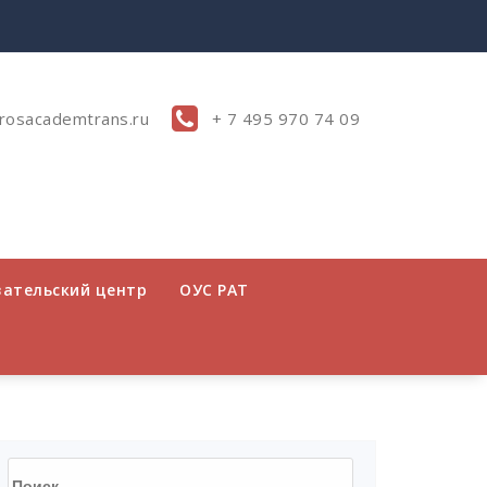
rosacademtrans.ru
+ 7 495 970 74 09
вательский центр
ОУС РАТ