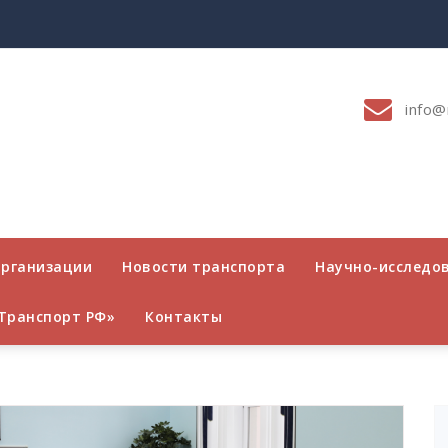
info@
организации
Новости транспорта
Научно-исследо
Транспорт РФ»
Контакты