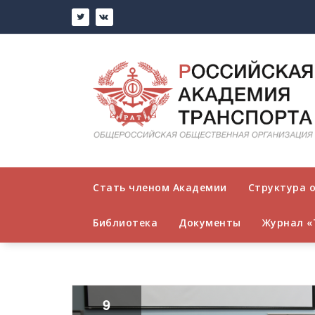
Стать членом Академии
Структура 
Библиотека
Документы
Журнал «
9