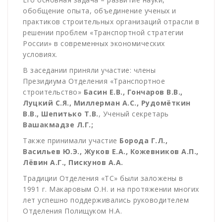
обобщение опыта, объединение ученых и
практиков строительных организаций отрасли в
решении проблем «Транспортной стратегии
России» в современных экономических
условиях.
В заседании приняли участие: члены
Президиума Отделения «Транспортное
строительство»
Басин Е.В., Гончаров В.В.,
Луцкий С.Я., Миллерман А.С., Рудомёткин
В.В., Шепитько Т.В.
, Ученый секретарь
Вашакмадзе Л.Г.;
Также принимали участие
Борода Г.Л.,
Васильев Ю.Э., Жуков Е.А., Кожевников А.П.,
Лёвин А.Г., Пискунов А.А.
Традиции Отделения «ТС» были заложены в
1991 г. Макаровым О.Н. и на протяжении многих
лет успешно поддерживались руководителем
Отделения Полищуком Н.А.