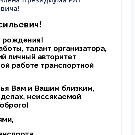
вича!
сильевич!
 рождения!
аботы, талант организатора,
й личный авторитет
й работе транспортной
ья Вам и Вашим близким,
х делах, неиссякаемой
доброго!
ями,
анспорта