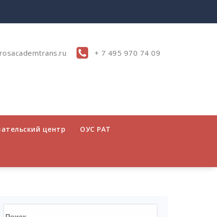
rosacademtrans.ru
+ 7 495 970 74 09
вательский центр
ОУС РАТ