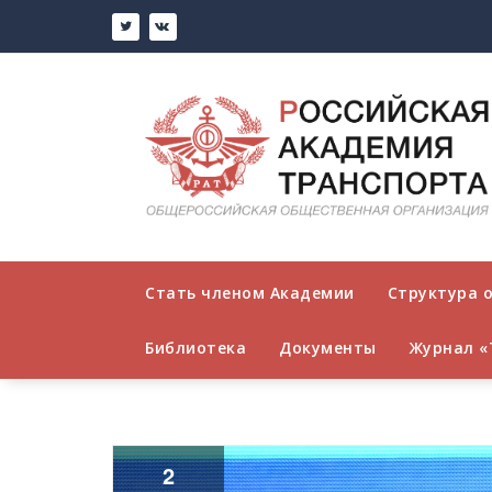
Стать членом Академии
Структура 
Библиотека
Документы
Журнал «
2