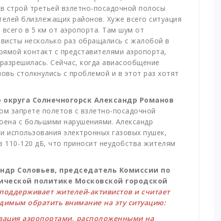
 в строй третьей взлетно-посадочной полосы
телей близлежащих районов. Хуже всего ситуация
всего в 5 км от аэропорта. Там шум от
висты несколько раз обращались с жалобой в
рямой контакт с представителями аэропорта,
е разрешилась. Сейчас, когда авиасообщение
овь столкнулись с проблемой и в этот раз хотят
о округа Солнечногорск Александр Романов
ом запрете полетов с взлетно-посадочной
оена с большими нарушениями. Александр
и использования электронных газовых пушек,
в 110-120 дБ, что приносит неудобства жителям
ндр Соловьев, председатель Комиссии по
ической политике Московской городской
поддерживает жителей-активистов и считает
димым обратить внимание на эту ситуацию:
зация аэропортами, расположенными на