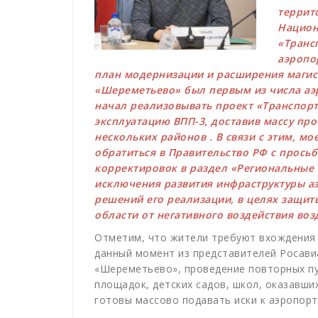
террит
Национ
«Транс
аэропо
план модернизации и расширения магис
«Шереметьево» был первым из числа аэ
начал реализовывать проект «Транспорт»
эксплуатацию ВПП-3, доставив массу пр
нескольких районов . В связи с этим, м
обратиться в Правительство РФ с прось
корректировок в раздел «Региональные 
исключения развития инфраструктуры а
решений его реализации, в целях защит
области от негативного воздействия воз
Отметим, что жители требуют вхождения
данный момент из представителей Росав
«Шереметьево», проведение повторных пу
площадок, детских садов, школ, оказавши
готовы массово подавать иски к аэропорт