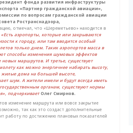
Президент фонда развития инфраструктуры
нспорта «Партнер гражданской авиации»,
омиссии по вопросам гражданской авиации
совета Ространснадзора,
ацию, отмечал, что
«Шереметьево» находится в
.
«
Есть аэропорты, которые или закрываются
зости к городу, или там вводится особый
етов только днем. Таких аэропортов масса в
уют способы изменения шумовых эффектов
 новых маршрутов. И третье, существует
молету как можно энергичнее набирать высоту,
е жилые дома на большей высоте,
ает шум. А жители имели и будут всегда иметь
 государственным органам, существуют нормы
зя», подчеркивает
Олег Смирнов.
ртов изменение маршрута или вовсе закрытие
озможно, так как это создаст дополнительные
нит работу по достижению плановых показателей