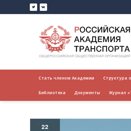
Стать членом Академии
Структура 
Библиотека
Документы
Журнал «
22