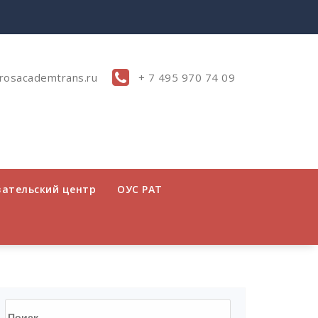
rosacademtrans.ru
+ 7 495 970 74 09
вательский центр
ОУС РАТ