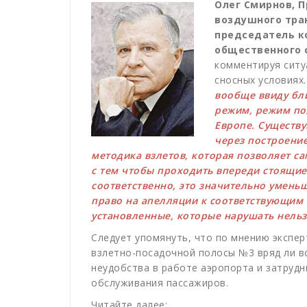
Олег Смирнов, 
воздушного тра
председатель к
общественного 
комментируя ситу
сносных условиях
вообще ввиду бли
режим, режим пол
Европе. Существ
через построение
методика взлетов, которая позволяет са
с тем чтобы проходить впереди стоящи
соответственно, это значительно уменьш
право на апелляции к соответствующим
установленные, которые нарушать нель
Следует упомянуть, что по мнению экспе
взлетно-посадочной полосы №3 вряд ли в
неудобства в работе аэропорта и затруд
обслуживания пассажиров.
Читайте далее: