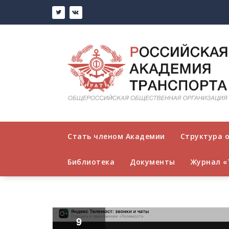
Перейти
к
содержимому
Стать членом Академии
Структура 
Библиотека
Документы
Журнал «
9