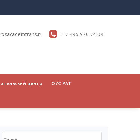
rosacademtrans.ru
+ 7 495 970 74 09
вательский центр
ОУС РАТ
Найти: