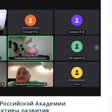
 Российской Академии
ективы развития