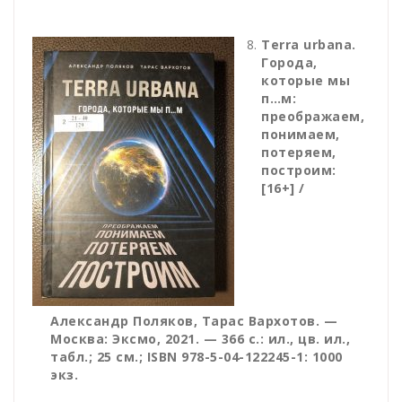
Terra urbana.
Города,
которые мы
п…м:
преображаем,
понимаем,
потеряем,
построим:
[16+] /
Александр Поляков, Тарас Вархотов. —
Москва: Эксмо, 2021. — 366 с.: ил., цв. ил.,
табл.; 25 см.; ISBN 978-5-04-122245-1: 1000
экз.