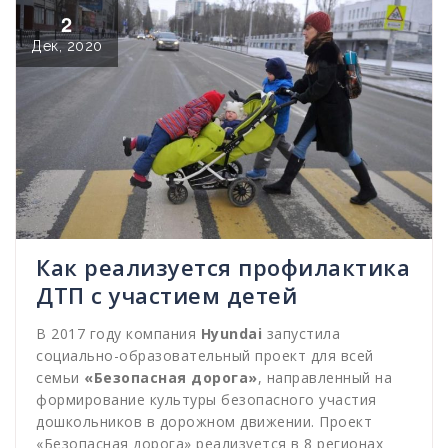
2
Дек, 2020
Как реализуется профилактика
ДТП с участием детей
В 2017 году компания
Hyundai
запустила
социально-образовательный проект для всей
семьи
«Безопасная дорога»
, направленный на
формирование культуры безопасного участия
дошкольников в дорожном движении. Проект
«Безопасная дорога» реализуется в 8 регионах