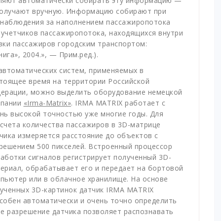
оляют автоматически собирать эту информацию —
получают вручную. Информацию собирают при
 наблюдения за наполнением пассажиропотока
 учетчиков пассажиропотока, находящихся внутри
зки пассажиров городским транспортом:
га», 2004.», — Прим.ред.).
автоматических систем, применяемых в
тоящее время на территории Российской
ерации, можно выделить оборудование немецкой
мпании
«Irma-Matrix»
.
IRMA MATRIX работает с
нь высокой точностью уже многие годы. Для
счета количества пассажиров в 3D-матрице
чика измеряется расстояние до объектов с
решением 500 пикселей. Встроенный процессор
аботки сигналов регистрирует полученный 3D-
ериал, обрабатывает его и передает на бортовой
пьютер или в облачное хранилище. На основе
ученных 3D-картинок датчик IRMA MATRIX
собен автоматически и очень точно определить
е разрешение датчика позволяет распознавать