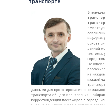
транспорте
В понедел
транспо
транспор
офис гру
совещани
информаци
основе си
данный м
системы, 
городском
Основопо
пассажиро
на каждом
каждой е
транспорт
данными для проектирования оптимальной
транспорта общего пользования. Собира
корреспонденции пассажиров в городе, и