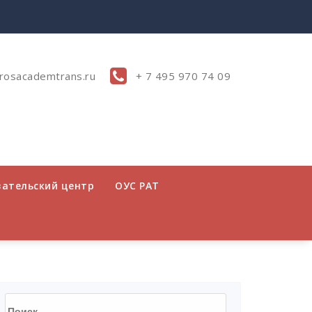
rosacademtrans.ru
+ 7 495 970 74 09
вательский центр
ОУС РАТ