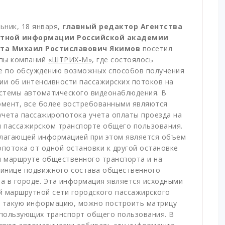
ьник, 18 января,
главный редактор Агентства
ртной информации Российской академии
та Михаил Ростиславович Якимов
посетил
ппы компаний
«ШТРИХ-М»
, где состоялось
е по обсуждению возможных способов получения
и об интенсивности пассажирских потоков на
стемы автоматического видеонаблюдения. В
омент, все более востребованными являются
учета пассажиропотока учета оплаты проезда на
 пассажирском транспорте общего пользования.
лагающей информацией при этом является объем
потока от одной остановки к другой остановке
 маршруте общественного транспорта и на
динице подвижного состава общественного
а в городе. Эта информация является исходными
 маршрутной сети городского пассажирского
в такую информацию, можно построить матрицу
спользующих транспорт общего пользования. В