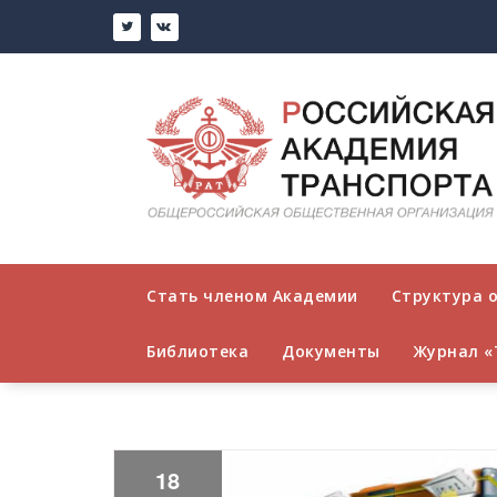
Стать членом Академии
Структура 
Библиотека
Документы
Журнал «
18