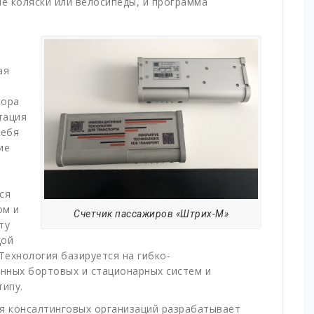
ие коляски или велосипеды, и программа
ая
бора
тация
себя
ие
ся
ом и
Счетчик пассажиров «Штрих-М»
ту
дой
Технология базируется на гибко-
нных бортовых и стационарных систем и
типу.
я консалтинговых организаций разрабатывает