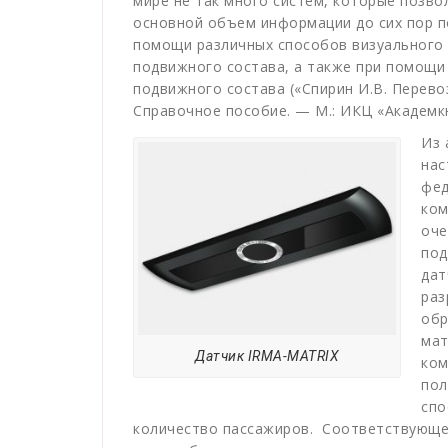
мире не так много систем, которые позв
основной объем информации до сих пор 
помощи различных способов визуального
подвижного состава, а также при помощи
подвижного состава («Спирин И.В. Перево
Справочное пособие. — М.: ИКЦ «Академкни
Из 
нас
фед
ко
оче
под
дат
раз
обр
мат
Датчик IRMA-MATRIX
ком
пол
спо
количество пассажиров. Соответствующе