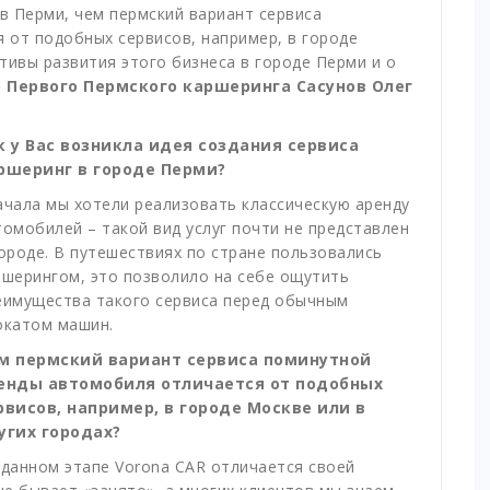
 в Перми, чем пермский вариант сервиса
 от подобных сервисов, например, в городе
ктивы развития этого бизнеса в городе Перми и о
 Первого Пермского каршеринга Сасунов Олег
к у Вас возникла идея создания сервиса
ршеринг в городе Перми?
ачала мы хотели реализовать классическую аренду
томобилей – такой вид услуг почти не представлен
городе. В путешествиях по стране пользовались
ршерингом, это позволило на себе ощутить
еимущества такого сервиса перед обычным
окатом машин.
м пермский вариант сервиса поминутной
енды автомобиля отличается от подобных
рвисов, например, в городе Москве или в
угих городах?
 данном этапе Vorona CAR отличается своей