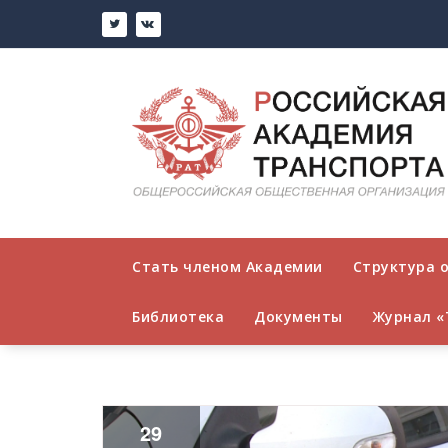
Перейти
к
содержимому
Стать членом Академии
Структура 
Библиотека
Документы
Журнал «
29