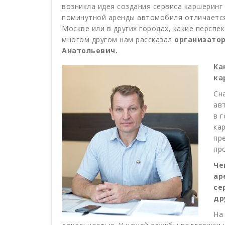
возникла идея создания сервиса каршеринг
поминутной аренды автомобиля отличается
Москве или в других городах, какие перспе
многом другом нам рассказал
организатор
Анатольевич.
Ка
ка
Сн
ав
в 
ка
пр
пр
Че
ар
се
др
На