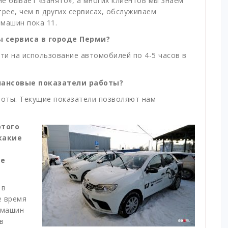
е бывает «занято», а многих клиентов мы знаем
рее, чем в других сервисах, обслуживаем
машин пока 11.
 сервиса в городе Перми?
йти на использование автомобилей по 4-5 часов в
нансовые показатели работы?
оты. Текущие показатели позволяют нам
этого
какие
те
 в
е время
 машин
в