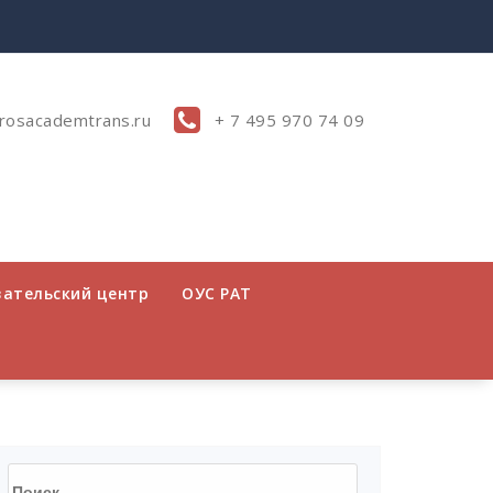
rosacademtrans.ru
+ 7 495 970 74 09
вательский центр
ОУС РАТ
Найти: