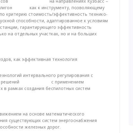
х процессов на направлениях Кузбасс –
й полигон как к инструменту, позволяющему
по критерию стоимость/эффективность технико-
ускной способности, адаптированное к условиям
и станции, гарантирующего эффективность
ко на отдельных участках, но и на больших
здов, как эффективная технология
ехнологий интервального регулирования с
ических решений с применением
х в рамках создания беспилотных систем
движением на основе математического
ния существующих систем энергоснабжения
особности железных дорог.