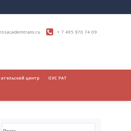
rosacademtrans.ru
+ 7 495 970 74 09
вательский центр
ОУС РАТ