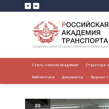
Стать членом Академии
Структура 
Библиотека
Документы
Журнал «
20