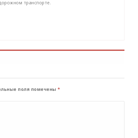
одорожном транспорте.
льные поля помечены
*