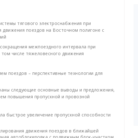
системы тягового электроснабжения при
я движения поездов на Восточном полигоне с
ний
 сокращения межпоездного интервала при
в том числе тяжеловесного движения
ем поездов – перспективные технологии для
ваны следующие основные выводы и предложения,
лем повышения пропускной и провозной
ла быстрое увеличение пропускной способности
улирования движения поездов в ближайшей
рная автоблокировка с подвижным блок-участком