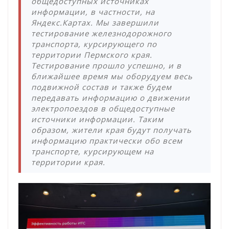
общедоступных источниках
информации, в частности, на
Яндекс.Картах. Мы завершили
тестирование железнодорожного
транспорта, курсирующего по
территории Пермского края.
Тестирование прошло успешно, и в
ближайшее время мы оборудуем весь
подвижной состав и также будем
передавать информацию о движении
электропоездов в общедоступные
источники информации. Таким
образом, жители края будут получать
информацию практически обо всем
транспорте, курсирующем на
территории края.