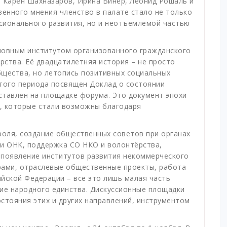
я, Карен Шахназаров, Ирина Винер, Леонид Рошаль и
венного мнения членство в палате стало не только
сионального развития, но и неотъемлемой частью
новным институтом организованного гражданского
ства. Её двадцатилетняя история – не просто
бщества, но летопись позитивных социальных
того периода посвящен Доклад о состоянии
ставлен на площадке форума. Это документ эпохи
, которые стали возможны благодаря
оля, создание общественных советов при органах
 и ОНК, поддержка СО НКО и волонтёрства,
 появление институтов развития некоммерческого
рами, отраслевые общественные проекты, работа
йской Федерации – все это лишь малая часть
ие народного единства. Дискуссионные площадки
стояния этих и других направлений, инструментом