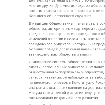
деятели, как Евгений Велихов, Лео Бокери
многие другие. Для многих лидеров общест
важным этапом карьерного роста и профес
большого общественного служения.
В наши дни Общественная палата стала ос
общества, авторитетным партнером государ
свидетельство взросления гражданского о
изменений в России в целом. Осмыслению э
гражданского общества, который был пред
больших побед и достижений нашей страны
взаимодействию общества и власти.
Становление системы общественного контр
власти, региональных общественных палат
общественная экспертиза законопроектов,
сектора, независимое наблюдение за выбо
по внесению поправок в Конституцию Росси
инициатив, оказавших влияние на достижен
форума стали точкой фиксации текущего со
планирования их дальнейшего развития.