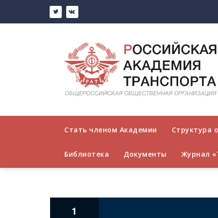
Перейти
к
содержимому
Стать членом Академии
Структура 
Библиотека
Документы
Журнал «
1