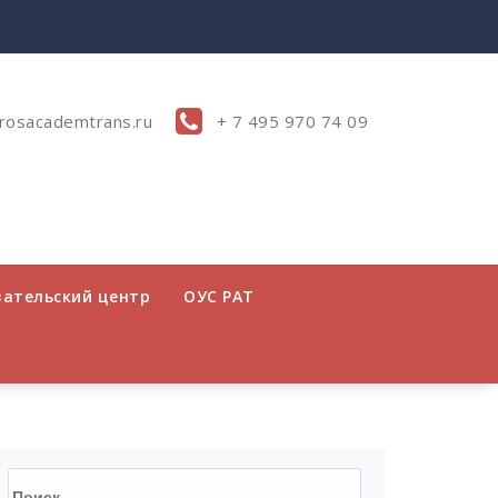
rosacademtrans.ru
+ 7 495 970 74 09
вательский центр
ОУС РАТ
Найти: