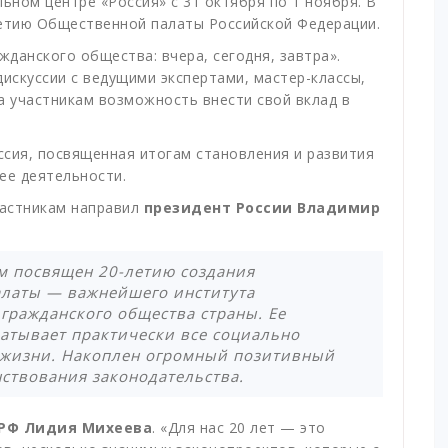
ном центре «Россия» с 31 октября по 1 ноября. В
летию Общественной палаты Российской Федерации.
данского общества: вчера, сегодня, завтра».
скуссии с ведущими экспертами, мастер-классы,
а участникам возможность внести свой вклад в
ссия, посвященная итогам становления и развития
ее деятельности.
астникам направил
президент России Владимир
ум посвящен 20-летию создания
латы — важнейшего института
гражданского общества страны. Ее
ватывает практически все социально
жизни. Накоплен огромный позитивный
нствования законодательства.
 РФ Лидия Михеева
. «Для нас 20 лет — это