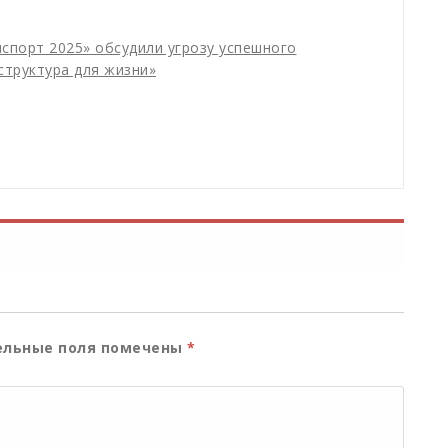
порт 2025» обсудили угрозу успешного
труктура для жизни»
льные поля помечены
*