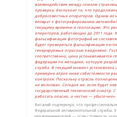
взаимодействия между союзом страховщи
проверка. Беспокоит то, что продолжен
добросовестных операторов. Одним из 
возврат к фотографированию автомобиля
текущему времени и геолокации. Это р
операторов, работающих до 2011 года. 
фальсификация фотографий не составляе
будет проверяться фальсификация поток
генерируемых отраслью ежедневно. Гост
соответственно, цена устанавливается г
федерации по методике, которую разра
служба. В текущий момент установлена ц
примерно втрое ниже себестоимости ре
контроля. Поскольку отрасль полноценно
не волновал. Сегодня же, если будет не
государственный технический осмотр. С 
работать опасно, а честно — убыточно»
Виталий подчеркнул, что профессиональн
Федеральной антимонопольной службы. Э
предпринимателей — если стоимость услу