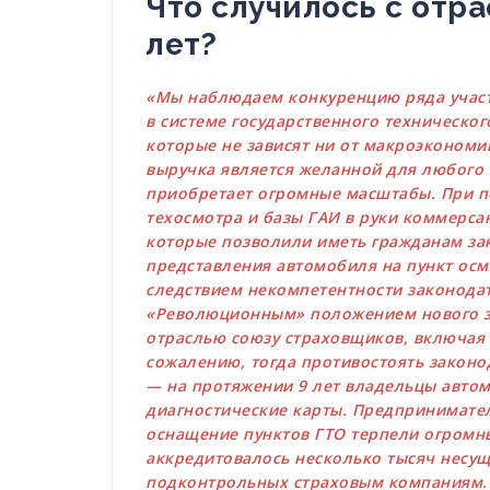
Что случилось с отр
лет?
«Мы наблюдаем конкуренцию ряда участ
в системе государственного техническог
которые не зависят ни от макроэкономик
выручка является желанной для любого 
приобретает огромные масштабы. При пе
техосмотра и базы ГАИ в руки коммерса
которые позволили иметь гражданам за
представления автомобиля на пункт осмо
следствием некомпетентности законода
«Революционным» положением нового за
отраслью союзу страховщиков, включая 
сожалению, тогда противостоять законод
— на протяжении 9 лет владельцы авто
диагностические карты. Предпринимател
оснащение пунктов ГТО терпели огромны
аккредитовалось несколько тысяч несущ
подконтрольных страховым компаниям. 