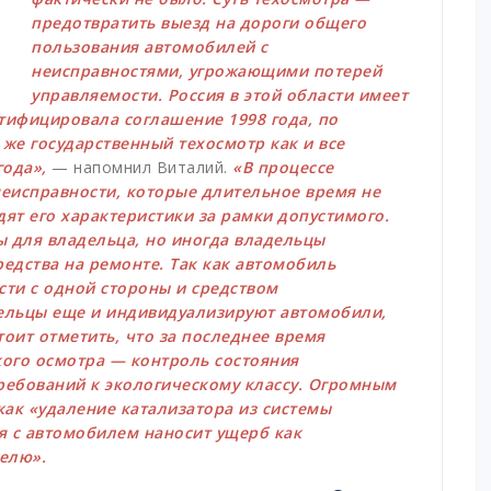
предотвратить выезд на дороги общего
пользования автомобилей с
неисправностями, угрожающими потерей
управляемости. Россия в этой области имеет
тифицировала соглашение 1998 года, по
же государственный техосмотр как и все
года»,
— напомнил Виталий.
«В процессе
еисправности, которые длительное время не
дят его характеристики за рамки допустимого.
ы для владельца, но иногда владельцы
редства на ремонте. Так как автомобиль
ти с одной стороны и средством
ельцы еще и индивидуализируют автомобили,
тоит отметить, что за последнее время
кого осмотра — контроль состояния
требований к экологическому классу. Огромным
 как «удаление катализатора из системы
я с автомобилем наносит ущерб как
телю».