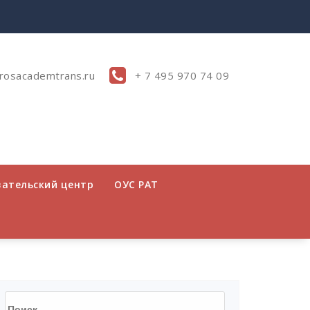
rosacademtrans.ru
+ 7 495 970 74 09
вательский центр
ОУС РАТ