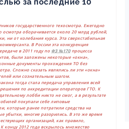
аслью за последние 10
ников государственного техосмотра. Ежегодно
о осмотра оборачивается около 20 млрд рублей,
и, ни от колебания курса. Эта сверхстабильная
коммерсанта. В России эта конкуренция
редаче в 2011 году по
ФЗ №170
процесса
нтов, были заложены некоторые «окна»,
конные документы прохождения ТО без
тра. Сложно сказать являлись ли эти «окна»
телей или сознательным шагом.
кона тогда стала передача управления всей
решения по аккредитации операторов ГТО. К
ательному лобби никто не смог, а в результате
мобилей покупали себе липовые
и, которые ранее потратили средства на
е убытки, многие разорились. В это же время
ествующих организаций, как правило,
К концу 2012 года вскрылось множество