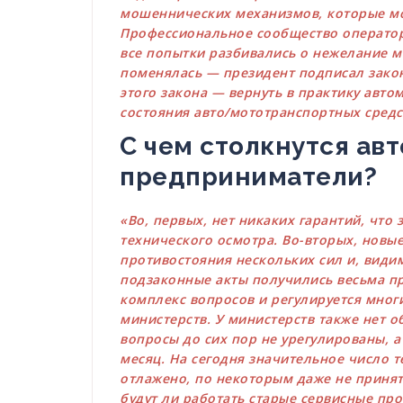
мошеннических механизмов, которые мо
Профессиональное сообщество операторо
все попытки разбивались о нежелание ме
поменялась — президент подписал закон
этого закона — вернуть в практику авт
состояния авто/мототранспортных средс
С чем столкнутся ав
предприниматели?
«Во, первых, нет никаких гарантий, что
технического осмотра. Во-вторых, новы
противостояния нескольких сил и, видим
подзаконные акты получились весьма п
комплекс вопросов и регулируется мно
министерств. У министерств также нет о
вопросы до сих пор не урегулированы, а 
месяц. На сегодня значительное число т
отлажено, по некоторым даже не принят
будут ли работать старые сервисные пр