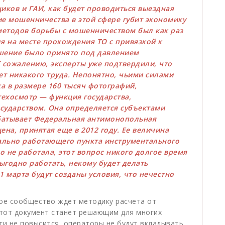
ков и ГАИ, как будет проводиться выездная
ие мошенничества в этой сфере губит экономику
методов борьбы с мошенничеством был как раз
 на месте прохождения ТО с привязкой к
ешение было принято под давлением
К сожалению, эксперты уже подтвердили, что
т никакого труда. Непонятно, чьими силами
а в размере 160 тысяч фотографий,
ехосмотр — функция государства,
осударством. Она определяется субъектами
батывает Федеральная антимонопольная
ена, принятая еще в 2012 году. Ее величина
ально работающего пункта инструментального
 не работала, этот вопрос никого долгое время
выгодно работать, некому будет делать
1 марта будут созданы условия, что нечестно
.
ое сообщество ждет методику расчета от
тот документ станет решающим для многих
ги не повысится, операторы не будут вкладывать