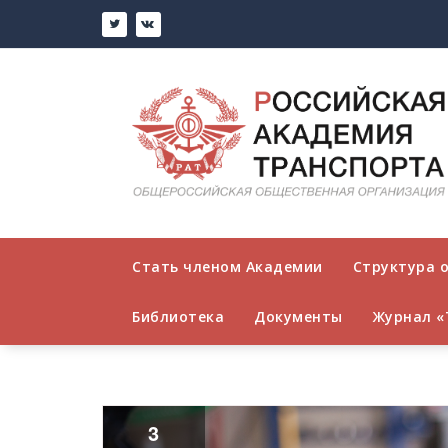
Стать членом Академии
Структура 
Библиотека
Документы
Журнал «
3