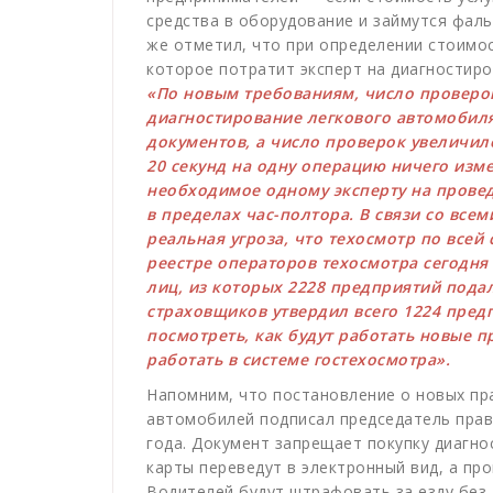
средства в оборудование и займутся фаль
же отметил, что при определении стоимос
которое потратит эксперт на диагностир
«По новым требованиям, число проверо
диагностирование легкового автомобиля
документов, а число проверок увеличило
20 секунд на одну операцию ничего изме
необходимое одному эксперту на провед
в пределах час-полтора. В связи со вс
реальная угроза, что техосмотр по всей 
реестре операторов техосмотра сегодня
лиц, из которых 2228 предприятий пода
страховщиков утвердил всего 1224 пред
посмотреть, как будут работать новые п
работать в системе гостехосмотра».
Напомним, что постановление о новых пр
автомобилей
подписал
председатель прав
года. Документ запрещает покупку диагно
карты переведут в электронный вид, а пр
Водителей будут штрафовать за езду без