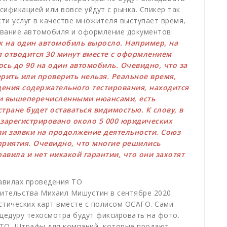
сификацией или вовсе уйдут с рынка. Спикер так
ти услуг в качестве множителя выступает время,
ование автомобиля и оформление документов:
к на один автомобиль выросло. Например, на
 отводится 30 минут вместе с оформлением
сь до 90 на один автомобиль. Очевидно, что за
рить или проверить нельзя. Реальное время,
ения содержательного тестирования, находится
еми вышеперечисленными нюансами, есть
стране будет оставаться видимостью. К слову, в
 зарегистрировано около 5 000 юридических
ли заявки на продолжение деятельности. Союз
приятия. Очевидно, что многие решились
равила и нет никакой гарантии, что они захотят
авилах проведения ТО
ительства Михаил Мишустин в сентябре 2020
стических карт вместе с полисом ОСАГО. Сами
оцедуру техосмотра будут фиксировать на фото.
 ТО. Штрафы для компаний, которые продают