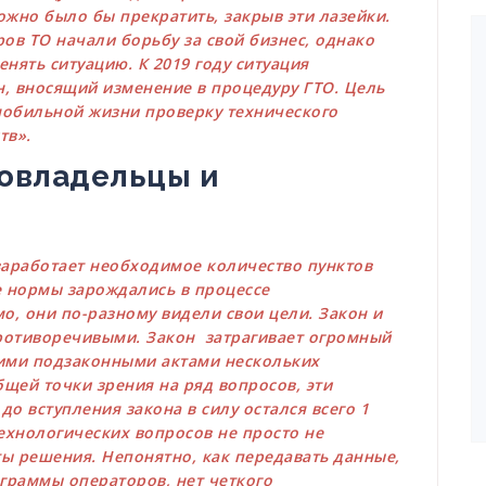
жно было бы прекратить, закрыв эти лазейки.
в ТО начали борьбу за свой бизнес, однако
нять ситуацию. К 2019 году ситуация
, вносящий изменение в процедуру ГТО. Цель
омобильной жизни проверку технического
тв».
товладельцы и
 заработает необходимое количество пунктов
е нормы зарождались в процессе
о, они по-разному видели свои цели. Закон и
ротиворечивыми. Закон затрагивает огромный
гими подзаконными актами нескольких
бщей точки зрения на ряд вопросов, эти
до вступления закона в силу остался всего 1
ехнологических вопросов не просто не
ы решения. Непонятно, как передавать данные,
ограммы операторов, нет четкого