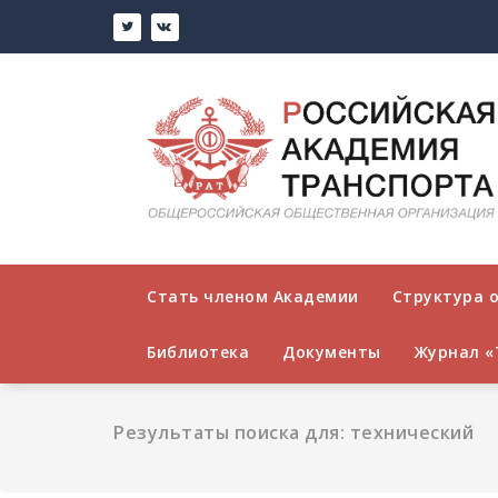
Перейти
к
содержимому
Стать членом Академии
Структура 
Библиотека
Документы
Журнал «
Результаты поиска для: технический