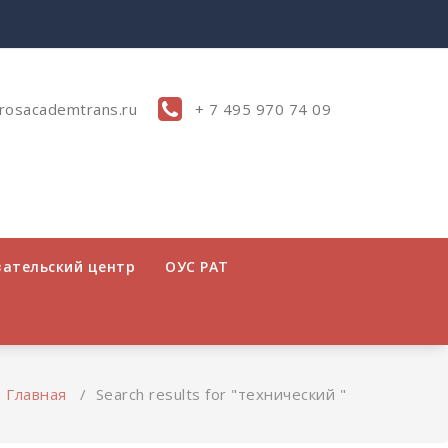
rosacademtrans.ru
+ 7 495 970 74 09
вательский центр
ОУС РАТ
Главная
/
Search results for "технический "